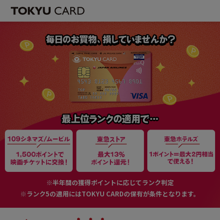
※半年間の獲得ポイントに応じてランク判定
※ランク5の適用にはTOKYU CARDの保有が条件となります。