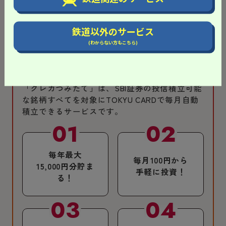
※TOKYU POINTの有効期限は、加算日から最長3年間になります。
鉄道以外のサービス
(わからない方もこちら)
つみたて投資でも貯まる！
「クレカつみたて」は、SBI証券の投信積立可能
な銘柄すべてを対象にTOKYU CARDで毎月自動
積立できるサービスです。
毎年最大
毎月100円から
15,000円分貯ま
手軽に投資！
る！