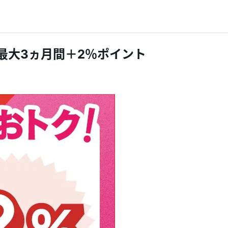
最大3ヵ月間＋2％ポイント