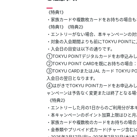
《特典1》
・家族カードや複数枚カードをお持ちの場合も
《特典1》《特典2》
・エントリーがない場合、本キャンペーンの対
・対象の入会期間よりも前にTOKYU POIN
・入会日の目安は以下の通りです。
①TOKYU POINTデジタルカードをお申込
②TOKYU POINT CARDを既にお持ちの場
③TOKYU CARDまたはJAL カード TOKYU 
入会日の翌日となります。
④はがきでTOKYU POINTカードをお申
ャンペーンは予告なく変更または終了となる場
《特典2》
・エントリーした月の1日からのご利用分が本
・本キャンペーンのポイント加算上限はひと月
・家族カードや複数枚のカードをお持ちの場合
・金券類やプリペイド式カード(チャージ含む)の
・2025年3月17日(月)～2025年7月31