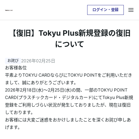
ログイン・登録
お支払い明細を確認したい方は
【復旧】Tokyu Plus新規登録の復旧
クレジットサービスへログインが必要です
について
ログイン・登録
2026年02月25日
お客様各位
平素よりTOKYU CARDならびにTOKYU POINTをご利用いただき
トップ
まして、誠にありがとうございます。
2026年2月18日(水)～2月25日(水)の間、一部のTOKYU POINT
カードをつくる
CARD(プラスチックカード・デジタルカード)にてTokyu Plus新規
登録をご利用しづらい状況が発生しておりましたが、現在は復旧
TOKYU POINTについて
しております。
お客様には大変ご迷惑をおかけしましたことを深くお詫び申しあ
げます。
便利なサービス