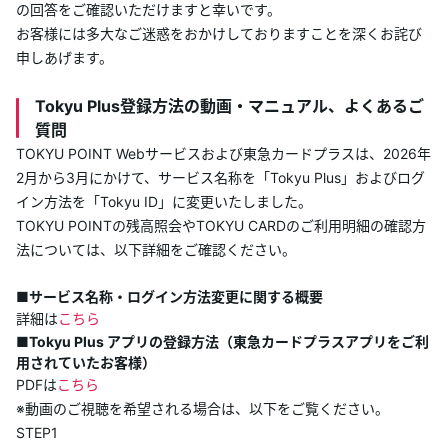
の回答をご確認いただけますと幸いです。
あんしんサポート
お客様には多大なご迷惑をおかけしておりますことを深くお詫び
申しあげます。
キャンペーン
Tokyu Plus登録方法の動画・マニュアル、よくあるご
質問
よくあるご質問・お問合せ
TOKYU POINT Webサービスおよび東急カードプラスは、2026年
2月から3月にかけて、サービス名称を「Tokyu Plus」およびログ
サイト内検索
イン方法を「Tokyu ID」に変更いたしました。
TOKYU POINTの残高照会やTOKYU CARDのご利用明細の確認方
法については、以下詳細をご確認ください。
■サービス名称・ログイン方法変更に関する概要
詳細は
こちら
■Tokyu Plus アプリの登録方法（東急カードプラスアプリをご利
用されていたお客様）
PDFは
こちら
※動画のご視聴を希望される場合は、以下をご覧ください。
STEP1