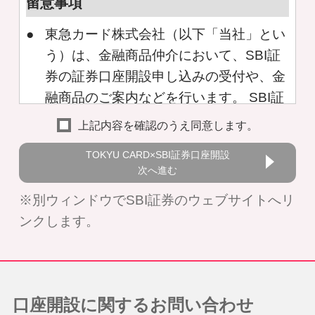
留意事項
東急カード株式会社（以下「当社」とい
う）は、金融商品仲介において、SBI証
券の証券口座開設申し込みの受付や、金
融商品のご案内などを行います。 SBI証
券で所定のお手続きが完了し、お客さま
上記内容を確認のうえ同意します。
の証券口座が開設されますとお取引を開
TOKYU CARD×SBI証券口座開設
始することができます。
次へ進む
当社は、SBI証券より取得するお客さま
※別ウィンドウでSBI証券のウェブサイトへリ
の証券口座（SBI証券とのお取引に関す
ンクします。
る情報を含む。）や投資経験情報など
を、別途、当社ウェブサイト上に掲示し
て公表する当社の「個人情報の取扱いに
ついて」に基づき取り扱います。
口座開設に関するお問い合わせ
個人情報の取り扱いに関する重要事項