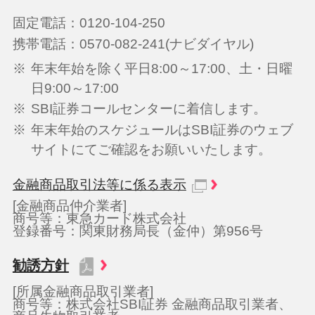
お客さまの情報の取り扱いについて以下の事項をご
固定電話：0120-104-250
確認のうえお申し込みください。
携帯電話：0570-082-241(ナビダイヤル)
第１条（個人情報の収集・保有・利用・預託）
※
年末年始を除く平日8:00～17:00、土・日曜
1.
当社が行う金融商品仲介サービスの利用
日9:00～17:00
者または利用予定者（以下「利用者等」
※
SBI証券コールセンターに着信します。
という）は、当社が、金融商品仲介サー
※
年末年始のスケジュールはSBI証券のウェブ
ビスの提供のため、以下の情報（以下、
サイトにてご確認をお願いいたします。
これらを総称して「個人情報」という）
を当社が保護措置を講じたうえで収集・
金融商品取引法等に係る表示
保有・利用することに同意します。個人
[金融商品仲介業者]
商号等：東急カード株式会社
情報には、当社が利用者等から取得する
登録番号：関東財務局長（金仲）第956号
ものと株式会社SBI証券（以下「SBI証
券」）が利用者等から取得し、当社がSB
勧誘方針
I証券から提供を受けるものがあります。
[所属金融商品取引業者]
①
申込み時もしくは口座開設後に利用者等
商号等：株式会社SBI証券 金融商品取引業者、