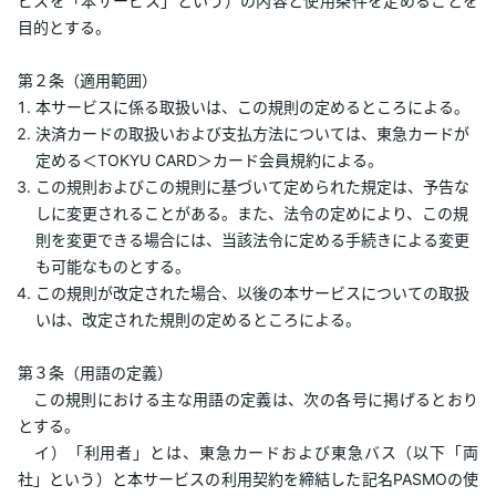
ビスを「本サービス」という）の内容と使用条件を定めることを
あんしんサポート
目的とする。
第２条（適用範囲）
キャンペーン
本サービスに係る取扱いは、この規則の定めるところによる。
決済カードの取扱いおよび支払方法については、東急カードが
よくあるご質問・お問合せ
定める＜TOKYU CARD＞カード会員規約による。
この規則およびこの規則に基づいて定められた規定は、予告な
サイト内検索
しに変更されることがある。また、法令の定めにより、この規
則を変更できる場合には、当該法令に定める手続きによる変更
も可能なものとする。
この規則が改定された場合、以後の本サービスについての取扱
いは、改定された規則の定めるところによる。
第３条（用語の定義）
この規則における主な用語の定義は、次の各号に掲げるとおり
とする。
イ）「利用者」とは、東急カードおよび東急バス（以下「両
社」という）と本サービスの利用契約を締結した記名PASMOの使