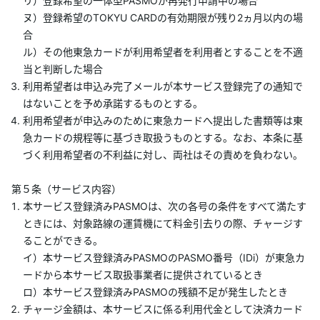
リ）登録希望の一体型PASMOが再発行申請中の場合
ヌ）登録希望のTOKYU CARDの有効期限が残り2ヵ月以内の場
合
ル）その他東急カードが利用希望者を利用者とすることを不適
当と判断した場合
利用希望者は申込み完了メールが本サービス登録完了の通知で
はないことを予め承諾するものとする。
利用希望者が申込みのために東急カードへ提出した書類等は東
急カードの規程等に基づき取扱うものとする。なお、本条に基
づく利用希望者の不利益に対し、両社はその責めを負わない。
第５条（サービス内容）
本サービス登録済みPASMOは、次の各号の条件をすべて満たす
ときには、対象路線の運賃機にて料金引去りの際、チャージす
ることができる。
イ）本サービス登録済みPASMOのPASMO番号（IDi）が東急カ
ードから本サービス取扱事業者に提供されているとき
ロ）本サービス登録済みPASMOの残額不足が発生したとき
チャージ金額は、本サービスに係る利用代金として決済カード