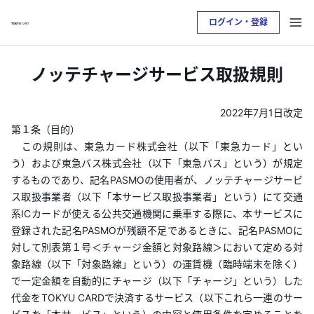
ログイン・登録
お支払い明細を確認したい方は
ノッテチャージサービス取扱規則
クレジットサービスへログインが必要です
2022年7月1日改定
ログイン・登録
第１条（目的）
この規則は、東急カード株式会社（以下「東急カード」とい
う）および東急バス株式会社（以下「東急バス」という）が規定
トップ
するものであり、記名PASMOの使用者が、ノッテチャージサービ
ス取扱事業者（以下「本サービス取扱事業者」という）にて交通
カードをつくる
系ICカードが使える公共交通機関に乗車する際に、本サービスに
登録された記名PASMOが残額不足であるときに、記名PASMOに
対して別表第１号＜チャージ金額と対象路線＞において定める対
TOKYU POINTについて
象路線（以下「対象路線」という）の運賃機（臨時端末を除く）
で一定金額を自動的にチャージ（以下「チャージ」という）した
便利なサービス
代金をTOKYU CARDで決済するサービス（以下これら一連のサー