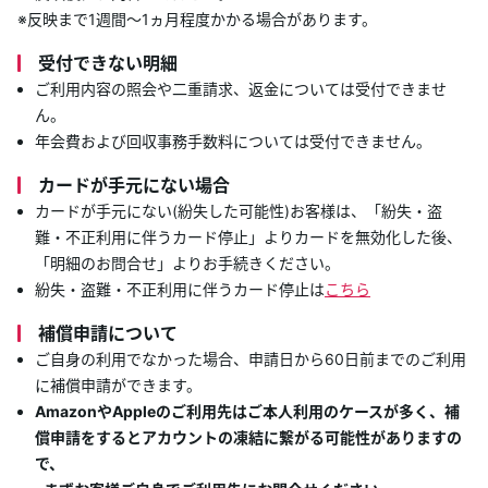
※反映まで1週間～1ヵ月程度かかる場合があります。
あんしんサポート
受付できない明細
キャンペーン
ご利用内容の照会や二重請求、返金については受付できませ
ん。
年会費および回収事務手数料については受付できません。
よくあるご質問・お問合せ
カードが手元にない場合
サイト内検索
カードが手元にない(紛失した可能性)お客様は、「紛失・盗
難・不正利用に伴うカード停止」よりカードを無効化した後、
「明細のお問合せ」よりお手続きください。
紛失・盗難・不正利用に伴うカード停止は
こちら
補償申請について
ご自身の利用でなかった場合、申請日から60日前までのご利用
に補償申請ができます。
AmazonやAppleのご利用先はご本人利用のケースが多く、補
償申請をするとアカウントの凍結に繋がる可能性がありますの
で、