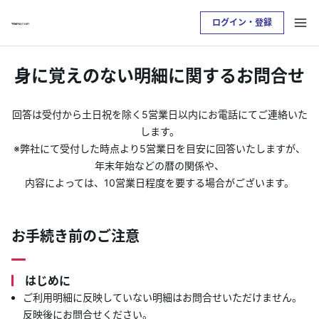
ログイン・登録
お支払い明細を確認したい方は
身に覚えのない明細に関するお問合せ
クレジットサービスへログインが必要です
回答は受付から土日祝を除く5営業日以内にお電話にてご連絡いた
ログイン・登録
します。
※弊社にて受付した時点より5営業日を目安に回答いたしますが、
年末年始などの暦の関係や、
トップ
内容によっては、10営業日程度を要する場合がございます。
カードをつくる
お手続き前のご注意
TOKYU POINTについて
はじめに
便利なサービス
ご利用明細に反映していない明細はお問合せいただけません。
反映後にお問合せください。