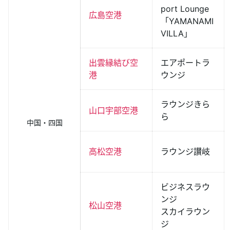
port Lounge
広島空港
「YAMANAMI
VILLA」
出雲縁結び空
エアポートラ
港
ウンジ
ラウンジきら
山口宇部空港
ら
中国・四国
高松空港
ラウンジ讃岐
ビジネスラウ
ンジ
松山空港
スカイラウン
ジ