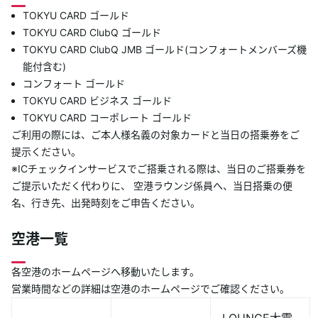
あんしんサポート
TOKYU CARD ゴールド
TOKYU CARD ClubQ ゴールド
TOKYU CARD ClubQ JMB ゴールド(コンフォートメンバーズ機
キャンペーン
能付含む)
コンフォート ゴールド
よくあるご質問・お問合せ
TOKYU CARD ビジネス ゴールド
TOKYU CARD コーポレート ゴールド
サイト内検索
ご利用の際には、ご本人様名義の対象カードと当日の搭乗券をご
提示ください。
※ICチェックインサービスでご搭乗される際は、当日のご搭乗券を
ご提示いただく代わりに、 空港ラウンジ係員へ、当日搭乗の便
名、行き先、出発時刻をご申告ください。
空港一覧
各空港のホームページへ移動いたします。
営業時間などの詳細は空港のホームページでご確認ください。