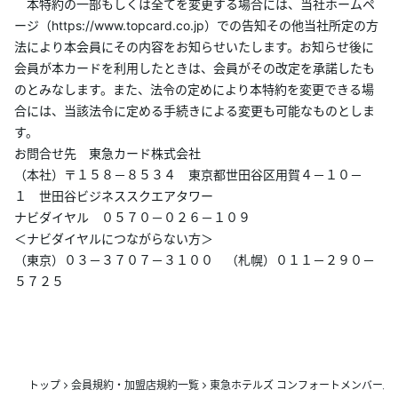
本特約の一部もしくは全てを変更する場合には、当社ホームペ
ージ（https://www.topcard.co.jp）での告知その他当社所定の方
法により本会員にその内容をお知らせいたします。お知らせ後に
会員が本カードを利用したときは、会員がその改定を承諾したも
のとみなします。また、法令の定めにより本特約を変更できる場
合には、当該法令に定める手続きによる変更も可能なものとしま
す。
お問合せ先 東急カード株式会社
（本社）〒１５８－８５３４ 東京都世田谷区用賀４－１０－
１ 世田谷ビジネススクエアタワー
ナビダイヤル ０５７０－０２６－１０９
＜ナビダイヤルにつながらない方＞
（東京）０３－３７０７－３１００ （札幌）０１１－２９０－
５７２５
トップ
会員規約・加盟店規約一覧
東急ホテルズ コンフォートメンバーズ