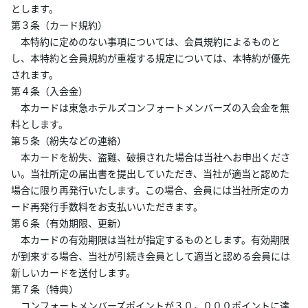
とします。
あんしんサポート
第３条（カード規約）
本特約に定めのない事項については、会員規約によるものと
キャンペーン
し、本特約と会員規約が重複する規定については、本特約が優先
されます。
よくあるご質問・お問合せ
第４条（入会金）
本カードは東急ホテルズコンフォートメンバーズの入会金を無
料とします。
サイト内検索
第５条（紛失などの連絡）
本カードを紛失、盗難、破損された場合は当社へお申出くださ
い。当社所定の届出書を提出していただき、当社が適当と認めた
場合に限り再発行いたします。この場合、会員には当社所定のカ
ード再発行手数料をお支払いいただきます。
第６条（有効期限、更新）
本カードの有効期限は当社が指定するものとします。有効期限
が到来する場合、当社が引続き会員として適当と認める会員には
新しいカードを送付します。
第７条（特典）
コンフォートメンバーズポイントが３０，０００ポイントに達