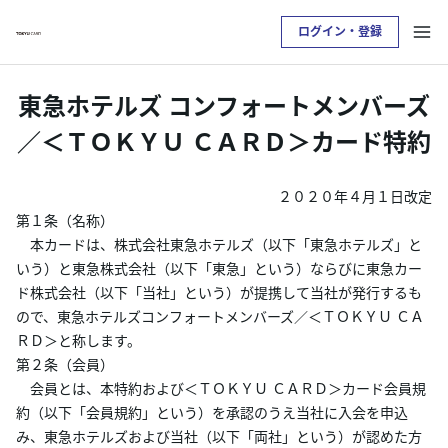
ログイン・登録
お支払い明細を確認したい方は
東急ホテルズ コンフォートメンバーズ
クレジットサービスへログインが必要です
／＜ＴＯＫＹＵ ＣＡＲＤ＞カード特約
ログイン・登録
２０２０年４月１日改定
第１条（名称）
トップ
本カードは、株式会社東急ホテルズ（以下「東急ホテルズ」と
いう）と東急株式会社（以下「東急」という）ならびに東急カー
ド株式会社（以下「当社」という）が提携して当社が発行するも
カードをつくる
ので、東急ホテルズコンフォートメンバーズ／＜ＴＯＫＹＵ ＣＡ
ＲＤ＞と称します。
TOKYU POINTについて
第２条（会員）
会員とは、本特約および＜ＴＯＫＹＵ ＣＡＲＤ＞カード会員規
便利なサービス
約（以下「会員規約」という）を承認のうえ当社に入会を申込
み、東急ホテルズおよび当社（以下「両社」という）が認めた方