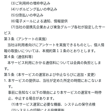
(3)ご利用枠の増枠申込み
あんしんサポート
(4)リボルビング払いの申込み
(5)分割払いの申込み
キャンペーン
(6)電子メールによる通知、情報提供
(7)当社の提携先企業および東急グループ各社が設定したサー
よくあるご質問・お問合せ
ビス
第３条（アンケートの実施）
当社は利用者向けにアンケートを実施できるものとし、個人情
サイト内検索
報の取扱いについては、本規約第１１条のとおりとします。
第４条（通信料等）
本サービス利用にかかる通信料については会員の負担としま
す。
第５条（本サービスの運営および中止ならびに追加・変更）
本サービスの提供は、当社が定めた所定の時間におこないま
す。
事前に告知なく以下の理由により本サービスの運営を一時停
止、中止する場合があります。
(1)本サービス運営に必要な機器、システムの保守点検
(2)システムの切替による設備更新