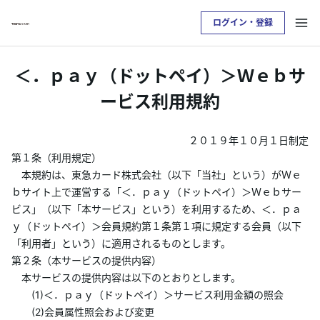
ログイン・登録
お支払い明細を確認したい方は
＜．ｐａｙ（ドットペイ）＞Ｗｅｂサ
クレジットサービスへログインが必要です
ービス利用規約
ログイン・登録
２０１９年１０月１日制定
第１条（利用規定）
トップ
本規約は、東急カード株式会社（以下「当社」という）がＷｅ
ｂサイト上で運営する「＜．ｐａｙ（ドットペイ）＞Ｗｅｂサー
ビス」（以下「本サービス」という）を利用するため、＜．ｐａ
カードをつくる
ｙ（ドットペイ）＞会員規約第１条第１項に規定する会員（以下
「利用者」という）に適用されるものとします。
TOKYU POINTについて
第２条（本サービスの提供内容）
本サービスの提供内容は以下のとおりとします。
便利なサービス
(1)＜．ｐａｙ（ドットペイ）＞サービス利用金額の照会
(2)会員属性照会および変更