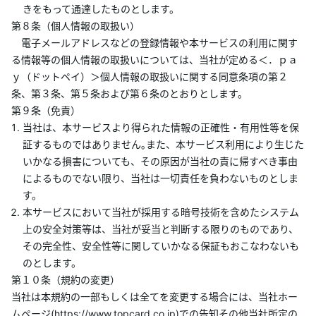
きをもって通達したものとします。
第８条（個人情報の取扱い）
電子メールアドレスなどの登録情報や本サービスの利用に関す
る情報等の個人情報の取扱いについては、当社が定める＜．ｐａ
ｙ（ドットペイ）＞個人情報の取扱いに関する同意条項の第２
条、第３条、第５条および第６条のとおりとします。
第９条（免責）
当社は、本サービスより得られた情報の正確性・有用性等を保
証するものではありません｡また、本サービス利用により生じた
いかなる損害についても、その原因が当社の責に帰すべき事由
によるものでない限り、当社は一切責任を負わないものとしま
す。
本サービスにおいて当社が採用する暗号技術を含めたシステム
上の安全対策等は、当社が妥当と判断する限りのものであり、
その完全性、安全性等に関していかなる保証もおこなわないも
のとします。
第１０条（規約の変更）
当社は本規約の一部もしくは全てを変更する場合には、当社ホー
ムページ(https://www.topcard.co.jp)での告知その他当社所定の