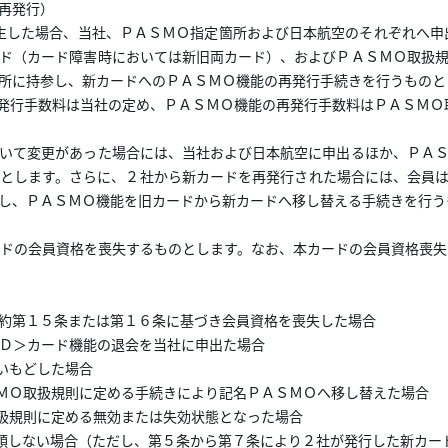
再発行）
生した場合、当社、ＰＡＳＭＯ指定箇所および日本航空のそれぞれへ申
ド（カード障害時においては新旧両カード）、およびＰＡＳＭＯ取扱
所に持参し、新カードへのＰＡＳＭＯ機能の再発行手続きを行うものと
再発行手数料は当社の定め、ＰＡＳＭＯ機能の再発行手数料はＰＡＳＭＯ
いて変更があった場合には、当社および日本航空に申出るほか、ＰＡＳ
とします。さらに、２社から新カードを再発行された場合には、会員
し、ＰＡＳＭＯ機能を旧カードから新カードへ移し替える手続きを行う
ドの会員資格を喪失するものとします。なお、本カードの会員資格喪失
規約第１５条または第１６条に基づき会員資格を喪失した場合
ＲＤ＞カード機能の退会を当社に申出た場合
いもどした場合
ＭＯ取扱規則に定める手続きにより記名ＰＡＳＭＯへ移し替えた場合
扱規則に定める無効または失効状態となった場合
領しない場合（ただし、第５条から第７条により２社が発行した新カー