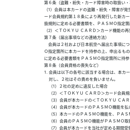
第６条（盗難・紛失・カード障害時の取扱い・
（1）会員は本カードの盗難・紛失・障害が発
ード会員規約第１８条により再発行した新カー
扱規則に定める必要書類を、ＰＡＳＭＯ指定箇
（2）＜ＴＯＫＹＵ ＣＡＲＤ＞カード機能の
第７条（届出事項などの連絡方法）
会員は２社および日本航空へ届出た事項につ
Ｏ指定箇所に本カードを持参の上、申出るもの
に定める必要書類をＰＡＳＭＯ指定箇所に持参
第８条（会員資格の喪失など）
会員は以下の各号に該当する場合は、本カー
対し、２社はその責めを負いません。
（1）２社の定めに違反した場合
（2）＜ＴＯＫＹＵ ＣＡＲＤ＞カード会員
（3）会員が本カードの＜ＴＯＫＹＵ ＣＡ
（4）会員が本カードのＰＡＳＭＯ機能を払
（5）本カードのＰＡＳＭＯ機能を、ＰＡＳ
（6）会員のＰＡＳＭＯ機能がＰＡＳＭＯ取
（7）会員が本カードを当社が定める期間受