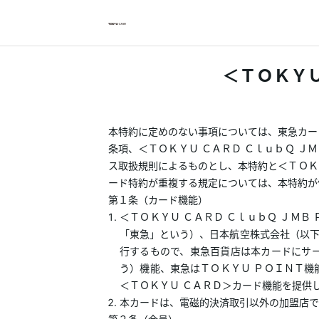
お支払い明細を確認したい方は
＜ＴＯＫＹＵ
クレジットサービスへログインが必要です
ログイン・登録
本特約に定めのない事項については、東急カー
条項、＜ＴＯＫＹＵ ＣＡＲＤ ＣｌｕｂＱ 
ス取扱規則によるものとし、本特約と＜ＴＯＫ
トップ
ード特約が重複する規定については、本特約が
第１条（カード機能）
カードをつくる
＜ＴＯＫＹＵ ＣＡＲＤ ＣｌｕｂＱ ＪＭ
「東急」という）、日本航空株式会社（以
行するもので、東急百貨店は本カードにサ
TOKYU POINTについて
う）機能、東急はＴＯＫＹＵ ＰＯＩＮＴ
＜ＴＯＫＹＵ ＣＡＲＤ＞カード機能を提供
便利なサービス
本カードは、電磁的決済取引以外の加盟店で