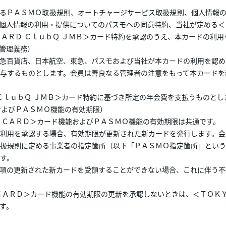
るＰＡＳＭＯ取扱規則、オートチャージサービス取扱規則、個人情報の
個人情報の利用・提供についてのパスモへの同意特約、当社が定める＜
ＣＡＲＤ ＣｌｕｂＱ ＪＭＢ＞カード特約を承認のうえ、本カードの利
管理義務）
急百貨店、日本航空、東急、パスモおよび当社が本カードの利用を認め
与するものとします。会員は善良なる管理者の注意をもって本カードを
ＣｌｕｂＱ ＪＭＢ＞カード特約に基づき所定の年会費を支払うものとし
およびＰＡＳＭＯ機能の有効期限）
 ＣＡＲＤ＞カード機能およびＰＡＳＭＯ機能の有効期限は共通です。
利用を承認する場合、有効期限が更新された新カードを発行します。会
扱規則に定める事業者の指定箇所（以下「ＰＡＳＭＯ指定箇所」という
す。
項の更新された新カードを受領することができない場合、これに伴う不
ＣＡＲＤ＞カード機能の有効期限の更新を承認しないときは、＜ＴＯＫＹ
す。