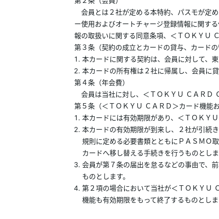
第２条（会員）
あんしんサポート
会員とは２社が定める本特約、パスモが定め
ー使用およびオートチャージ登録情報に関する
報の取扱いに関する同意条項、＜ＴＯＫＹＵ 
キャンペーン
第３条（契約の成立とカードの貸与、カードの
本カードに関する契約は、会員に対して、東
よくあるご質問・お問合せ
本カードの所有権は２社に帰属し、会員に貸
第４条（年会費）
サイト内検索
会員は当社に対し、＜ＴＯＫＹＵ ＣＡＲＤ 
第５条（＜ＴＯＫＹＵ ＣＡＲＤ＞カード機能
本カードには有効期限があり、＜ＴＯＫＹＵ
本カードの有効期限が到来し、２社が引続き
規則に定める必要書類とともにＰＡＳＭＯ取
カードへ移し替える手続きを行うものとしま
会員が第７条の届出を怠るなどの事由で、前
ものとします。
第２項の場合において当社が＜ＴＯＫＹＵ 
機能も有効期限をもって終了するものとしま