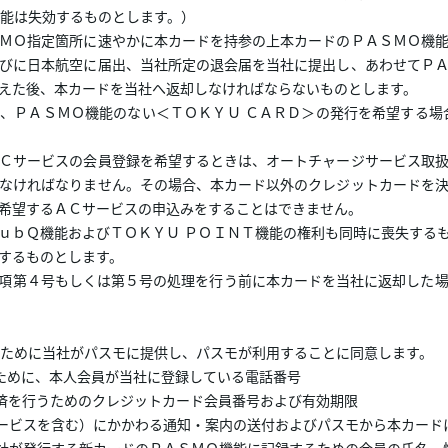
能は失効するものとします。）
ＭＯ指定箇所に速やかに本カードを持参の上本カードのＰＡＳＭＯ機
びに日本航空に届出、当社所定の退会届を当社に提出し、あわせてＰ
えた後、本カードを当社へ返却しなければならないものとします。
、ＰＡＳＭＯ機能のない＜ＴＯＫＹＵ ＣＡＲＤ＞の発行を希望する場
Ｃサービスの会員登録を希望するときは、オートチャージサービス取
なければなりません。その場合、本カード以外のクレジットカードを
希望するＡＣサービスの申込みをすることはできません。
ｕｂＱ機能およびＴＯＫＹＵ ＰＯＩＮＴ機能の権利も同時に喪失する
するものとします。
項第４号もしくは第５号の処理を行う前に本カードを当社に返却した
ために当社がパスモに提供し、パスモが利用することに同意します。
ために、本人会員が当社に登録している電話番号
済を行うためのクレジットカード会員番号および有効期限
ービスを含む）にかかわる通知・案内の送付およびパスモから本カード