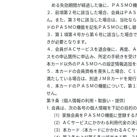
める失効期間が経過した後に、ＰＡＳＭＯ機
２．前項第２号に該当した場合、会員はＰＡＳ
ん。また、第３号に該当した場合は、当社なら
ドのＰＡＳＭＯ機能を記名ＰＡＳＭＯに移し替
３．第１項第４号から第６号に該当した場合で
きが必要となります。
４．会員がＡＣサービスを退会後に、再度、Ａ
スモの申込箇所に申込み、所定の手続きを受け
本カード以外のＰＡＳＭＯへの設定情報追加を
５．本カードの会員資格を喪失した場合、Ｃｌ
満たしている場合は、別途ＪＭＢカードを発行
６．本カードのＰＡＳＭＯ機能について、第１
せん。
第９条（個人情報の利用・取扱い・提供）
会員は、次の各号の個人情報を下記の目的の
（1）家族会員をＰＡＳＭＯ機能に登録する
（2）ＡＣサービスにかかわる利用代金の決
（3）本カード（本カードにかかわるＡＣサ