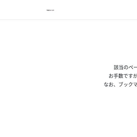
お支払い明細を確認したい方は
クレジットサービスへログインが必要です
ログイン・登録
該当のペ
トップ
お手数です
なお、ブックマ
カードをつくる
TOKYU POINTについて
便利なサービス