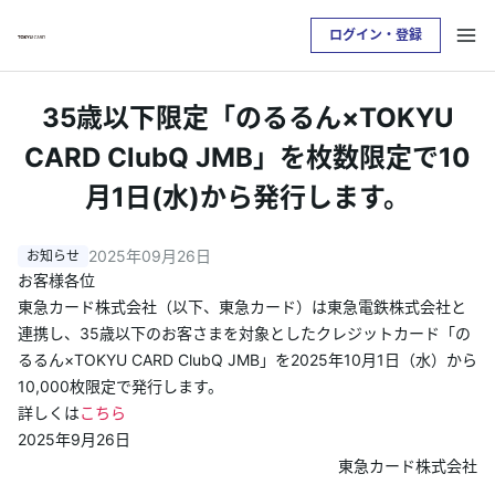
ログイン・登録
お支払い明細を確認したい方は
35歳以下限定「のるるん×TOKYU
クレジットサービスへログインが必要です
CARD ClubQ JMB」を枚数限定で10
月1日(水)から発行します。
ログイン・登録
2025年09月26日
トップ
お客様各位
東急カード株式会社（以下、東急カード）は東急電鉄株式会社と
カードをつくる
連携し、35歳以下のお客さまを対象としたクレジットカード「の
るるん×TOKYU CARD ClubQ JMB」を2025年10月1日（水）から
10,000枚限定で発行します。
TOKYU POINTについて
詳しくは
こちら
2025年9月26日
便利なサービス
東急カード株式会社