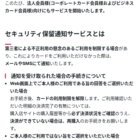
このたび、
法人会員様(コーポレートカード会員様およびビジネス
あんしんサポート
カード会員様)向けにもサービスを開始いたします。
キャンペーン
セキュリティ保留通知サービスとは
よくあるご質問・お問合せ
第三者による不正利用の懸念のあるご利用を制限する場合
があ
り、これによりカードをご利用いただけなかった際は、
サイト内検索
メールやSMSにて通知
いたします。
通知を受け取られた場合の手続きについて
Web画面上でご本人様のご利用である旨の回答をご選択いただ
いた場合
お手続き後、
カードの利用制限を解除
します。ご利用確認いた
だいた明細の決済完了の有無については、
購入店サイトの購入履歴等から
必ず決済状況をご確認
のうえ、
決済ができていない場合は、再購入
のお手続きをお願いしま
す。
ご本人様のご利用ではない旨をご選択をいただいた場合