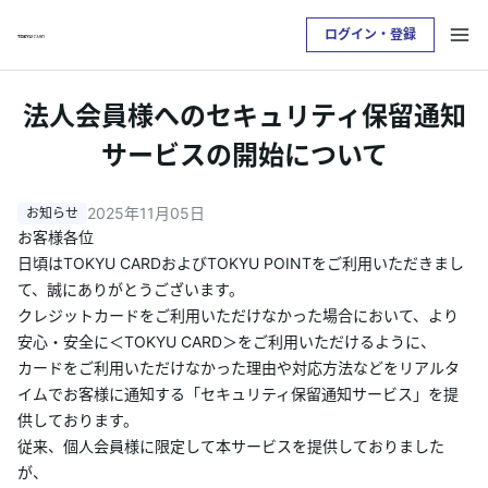
ログイン・登録
お支払い明細を確認したい方は
法人会員様へのセキュリティ保留通知
クレジットサービスへログインが必要です
サービスの開始について
ログイン・登録
2025年11月05日
お客様各位
日頃はTOKYU CARDおよびTOKYU POINTをご利用いただきまし
トップ
て、誠にありがとうございます。
クレジットカードをご利用いただけなかった場合において、より
カードをつくる
安心・安全に＜TOKYU CARD＞をご利用いただけるように、
カードをご利用いただけなかった理由や対応方法などをリアルタ
TOKYU POINTについて
イムでお客様に通知する「セキュリティ保留通知サービス」を提
供しております。
従来、個人会員様に限定して本サービスを提供しておりました
便利なサービス
が、