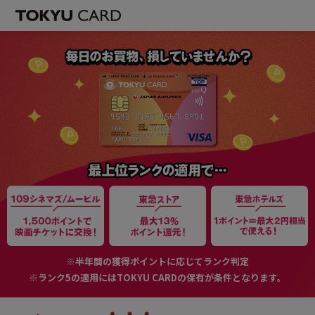
※半年間の獲得ポイントに応じてランク判定
※ランク5の適用にはTOKYU CARDの保有が条件となります。