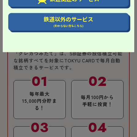
※TOKYU POINTの有効期限は、加算日から最長3年間になります。
鉄道以外のサービス
(わからない方もこちら)
つみたて投資でも貯まる！
「クレカつみたて」は、SBI証券の投信積立可能
な銘柄すべてを対象にTOKYU CARDで毎月自動
積立できるサービスです。
毎年最大
毎月100円から
15,000円分貯ま
手軽に投資！
る！