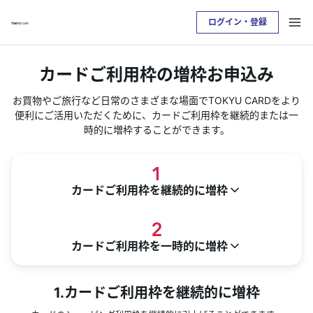
ログイン・登録
お支払い明細を確認したい方は
カードご利用枠の増枠お申込み
クレジットサービスへログインが必要です
お買物やご旅行など日常のさまざまな場面でTOKYU CARDをより
便利にご活用いただくために、カードご利用枠を継続的または一
ログイン・登録
時的に増枠することができます。
トップ
カードご利用枠を継続的に増枠
カードをつくる
カードご利用枠を一時的に増枠
TOKYU POINTについて
便利なサービス
1.カードご利用枠を継続的に増枠